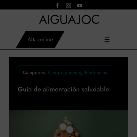
Saltar
al
contenido
Alta online
Toggle
Inicio
Navigation
AIGUAJOC
×
Instalaciones
Asistente virtual · en línea
Actividades
Categories:
Cuerpo y mente
,
Tendencias
Servicios
Tarifas
Guía de alimentación saludable
Horarios
Aiguajoc
Contacto
Blog
Reservar actividades