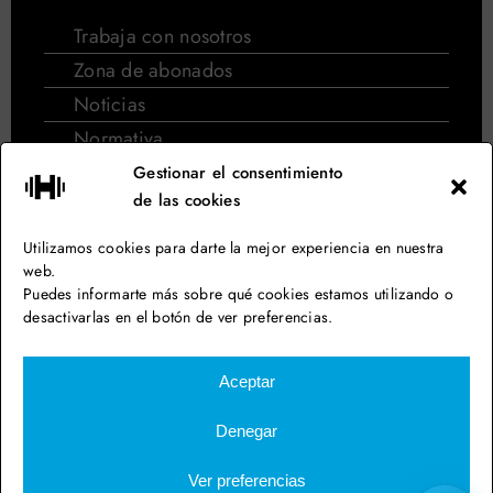
Trabaja con nosotros
Zona de abonados
Noticias
Normativa
Normativa de cursos de natación
Gestionar el consentimiento
de las cookies
Síguenos en las redes
Utilizamos cookies para darte la mejor experiencia en nuestra
web.
Puedes informarte más sobre qué cookies estamos utilizando o
desactivarlas en el botón de ver preferencias.
Aiguajoc Eurofitness – Gimnasio en Barcelona
Aceptar
Aviso legal
Denegar
Política de privacidad
Política de cookies
Ver preferencias
Política de venta online