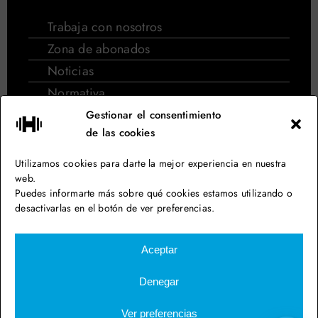
Trabaja con nosotros
Zona de abonados
Noticias
Normativa
Normativa de cursos de natación
Gestionar el consentimiento
de las cookies
Síguenos en las redes
Utilizamos cookies para darte la mejor experiencia en nuestra
web.
Puedes informarte más sobre qué cookies estamos utilizando o
desactivarlas en el botón de ver preferencias.
Aiguajoc Eurofitness – Gimnasio en Barcelona
Aceptar
Aviso legal
Denegar
Política de privacidad
Política de cookies
Ver preferencias