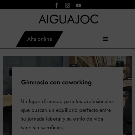
Saltar
al
contenido
Alta online
Toggle
AIGUAJOC
×
Inicio
Navigation
Asistente virtual · en línea
Instalaciones
Actividades
Servicios
Gimnasio con coworking
Tarifas
Horarios
Un lugar diseñado para los profesionales
Aiguajoc
que buscan un equilibrio perfecto entre
Contacto
su jornada laboral y su estilo de vida
Blog
sano sin sacrificios.
Reservar actividades