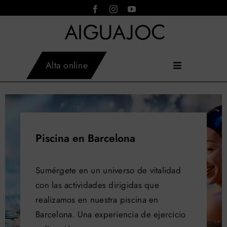
Saltar
al
contenido
Alta online
Toggle
AIGUAJOC
×
Inicio
Navigation
Asistente virtual · en línea
Instalaciones
Actividades
Servicios
Piscina en Barcelona
Tarifas
Horarios
Sumérgete en un universo de vitalidad
Aiguajoc
con las actividades dirigidas que
Contacto
realizamos en nuestra piscina en
Blog
Barcelona. Una experiencia de ejercicio
Reservar actividades