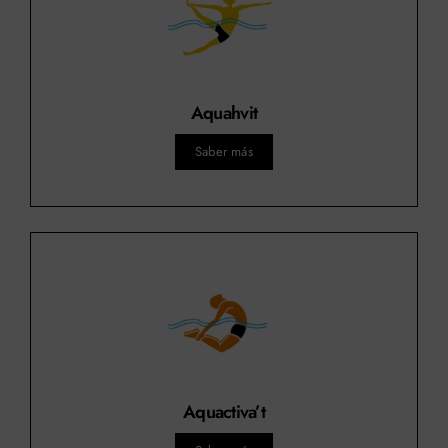
Aquahvit
Saber más
Aquactiva’t