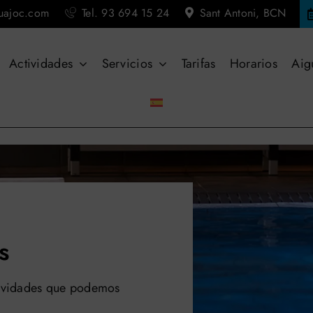
uajoc.com
Tel. 93 694 15 24
Sant Antoni, BCN
Actividades
Servicios
Tarifas
Horarios
Aig
s
ctividades que podemos