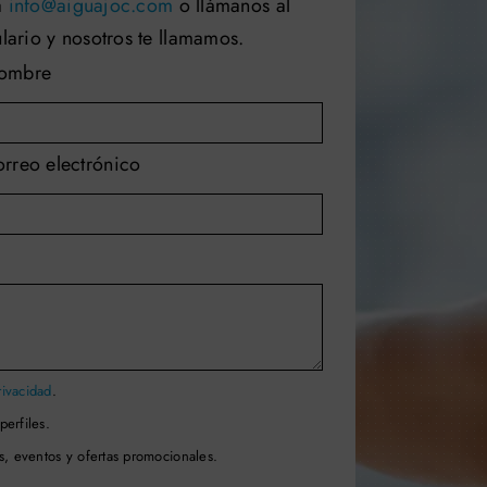
a
info@aiguajoc.com
o llámanos al
lario y nosotros te llamamos.
ombre
rreo electrónico
rivacidad
.
perfiles.
s, eventos y ofertas promocionales.