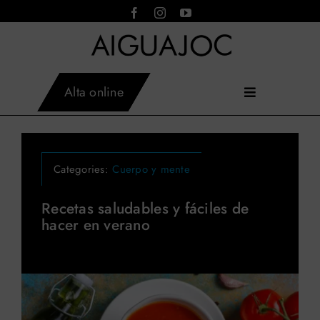
Saltar
al
contenido
Alta online
Toggle
Inicio
Navigation
AIGUAJOC
Instalaciones
×
Asistente virtual · en línea
Actividades
Categories:
Cuerpo y mente
Servicios
Tarifas
Recetas saludables y fáciles de
hacer en verano
Horarios
Aiguajoc
Contacto
Blog
Reservar actividades