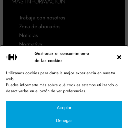
MÁS INFORMACIÓN
Trabaja con nosotros
Zona de abonados
Noticias
Normativa
Normativa de cursos de natación
Gestionar el consentimiento
de las cookies
Síguenos en las redes
Utilizamos cookies para darte la mejor experiencia en nuestra
web.
Puedes informarte más sobre qué cookies estamos utilizando o
desactivarlas en el botón de ver preferencias.
Aiguajoc Eurofitness – Gimnasio en Barcelona
Aceptar
Aviso legal
Denegar
Política de privacidad