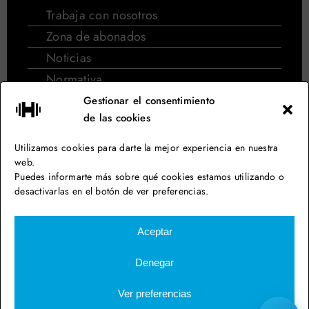
Trabaja con nosotros
Zona de abonados
Noticias
Normativa
Normativa de cursos de natación
Gestionar el consentimiento
de las cookies
Síguenos en las redes
Utilizamos cookies para darte la mejor experiencia en nuestra
web.
Puedes informarte más sobre qué cookies estamos utilizando o
desactivarlas en el botón de ver preferencias.
Aiguajoc Eurofitness – Gimnasio en Barcelona
Aceptar
Aviso legal
Denegar
Política de privacidad
Política de cookies
Ver preferencias
Política de venta online