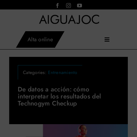
Saltar
al
contenido
Alta online
Toggle
Inicio
Navigation
AIGUAJOC
×
Instalaciones
Asistente virtual · en línea
Actividades
Categories:
Entrenamiento
Servicios
Tarifas
De datos a acción: cómo
interpretar los resultados del
Horarios
Technogym Checkup
Aiguajoc
Contacto
Blog
Reservar actividades