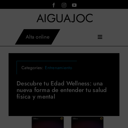
Saltar
al
contenido
Alta online
Toggle
Inicio
Navigation
AIGUAJOC
×
Instalaciones
Asistente virtual · en línea
Actividades
Categories:
Entrenamiento
Servicios
Tarifas
Descubre tu Edad Wellness: una
nueva forma de entender tu salud
Horarios
física y mental
Aiguajoc
Contacto
Blog
Reservar actividades