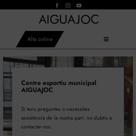
Skip
to
content
Alta online
Toggle
AIGUAJOC
×
Inici
Navigation
Asistent virtual · en línia
Instal·lacions
Activitats
Serveis
Centre esportiu municipal
Tarifes
AIGUAJOC
Horaris
Aiguajoc
Si tens preguntes o necessites
Contacte
assistència de la nostra part, no dubtis a
Blog
contactar-nos.
Reservar activitats