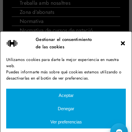
Treballa amb nosaltres
Zona d’abonats
Normativa
Normativa de cursos de natació
Blog
Gestionar el consentimiento
de las cookies
Segueix-nos en les xarxes
Utilizamos cookies para darte la mejor experiencia en nuestra
web.
Puedes informarte más sobre qué cookies estamos utilizando o
desactivarlas en el botón de ver preferencias.
Aiguajoc Eurofitness – Gimnàs a Barcelona
Aceptar
Avís legal
Denegar
Política de privacitat
Política de cookies
Ver preferencias
Política de venda online
Disseny web: qualitystudio