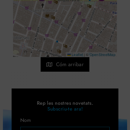
Leaflet
|
©
OpenStreetMap
Cóm arribar
Rep les nostres novetats.
Subscriu-te ara!
Nom