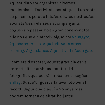
Aquest dia vam organitzar diverses
masterclass d’activitats aquàtiques i un repte
de piscines perquè tots/es els/les nostres/as
abonats/des i els seus acompanyants
poguessin passar-ho en gran coneixent tot
allò nou que els ofereix Aiguajoc:
Aquagym
,
Aquabdominales
,
Aquahvit
,
Aqua cross
training
,
Aiguadance
,
Aquactiva’t
i
Aqua gap
.
I com era d’esperar, aquest gran dia es va
immortalitzar amb una multitud de
fotografies que podràs trobar en el següent
enllaç
. Busca’t i guarda la teva foto per al
record! Segur que d’aquí a 25 anys més
podrem tornar a celebrar-ho junts!