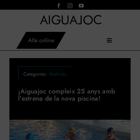
Skip
to
content
Alta online
Toggle
AIGUAJOC
×
Inici
Navigation
Asistent virtual · en línia
Instal·lacions
Activitats
Categories:
Notícies
Serveis
Tarifes
¡Aiguajoc compleix 25 anys amb
l’estrena de la nova piscina!
Horaris
Aiguajoc
Contacte
Blog
Reservar activitats