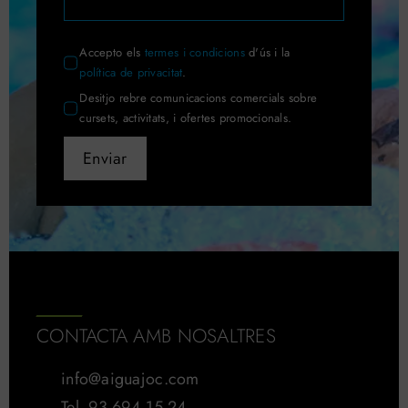
Accepto els
termes i condicions
d'ús i la
política de privacitat
.
Desitjo rebre comunicacions comercials sobre
cursets, activitats, i ofertes promocionals.
Enviar
CONTACTA AMB NOSALTRES
info@aiguajoc.com
Tel. 93 694 15 24